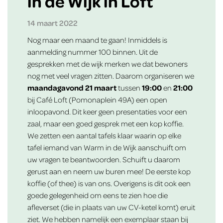
in de Wijk in Loft
14 maart 2022
Nog maar een maand te gaan! Inmiddels is
aanmelding nummer 100
binnen. Uit de
gesprekken met de wijk merken we dat bewoners
nog met veel vragen zitten. Daarom organiseren we
maandagavond 21 maart
tussen
19:00
en
21:00
bij Café Loft (Pomonaplein 49A) een open
inloopavond. Dit keer geen presentaties voor een
zaal, maar een goed gesprek met een kop koffie.
We zetten een aantal tafels klaar waarin op elke
tafel iemand van Warm in de Wijk aanschuift om
uw vragen te beantwoorden. Schuift u daarom
gerust aan en neem uw buren mee! De eerste kop
koffie (of thee) is van ons. Overigens is dit ook een
goede gelegenheid om eens te zien hoe die
afleverset (die in plaats van uw CV-ketel komt) eruit
ziet. We hebben namelijk een exemplaar staan bij