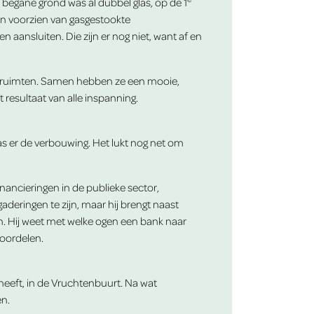
e begane grond was al dubbel glas, op de 1
en voorzien van gasgestookte
ansluiten. Die zijn er nog niet, want af en
n de ruimten. Samen hebben ze een mooie,
 resultaat van alle inspanning.
was er de verbouwing. Het lukt nog net om
nancieringen in de publieke sector,
deringen te zijn, maar hij brengt naast
en. Hij weet met welke ogen een bank naar
eoordelen.
heeft, in de Vruchtenbuurt. Na wat
en.