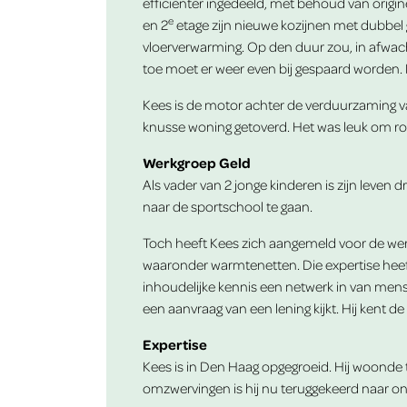
efficiënter ingedeeld, met behoud van origine
e
en 2
etage zijn nieuwe kozijnen met dubbel 
vloerverwarming. Op den duur zou, in afwach
toe moet er weer even bij gespaard worden.
Kees is de motor achter de verduurzaming van
knusse woning getoverd. Het was leuk om rond
Werkgroep Geld
Als vader van 2 jonge kinderen is zijn leven 
naar de sportschool te gaan.
Toch heeft Kees zich aangemeld voor de werk
waaronder warmtenetten. Die expertise heeft 
inhoudelijke kennis een netwerk in van mense
een aanvraag van een lening kijkt. Hij kent
Expertise
Kees is in Den Haag opgegroeid. Hij woonde t
omzwervingen is hij nu teruggekeerd naar onz