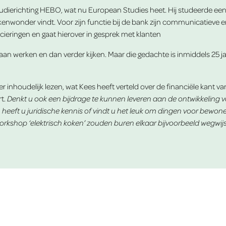
erichting HEBO, wat nu European Studies heet. Hij studeerde een half 
kenwonder vindt. Voor zijn functie bij de bank zijn communicatieve en
ieringen en gaat hierover in gesprek met klanten
 gaan werken en dan verder kijken. Maar die gedachte is inmiddels 25 jaa
r inhoudelijk lezen, wat Kees heeft verteld over de financiële kant 
rt.
Denkt u ook een bijdrage te kunnen leveren aan de ontwikkeling
n heeft u juridische kennis of vindt u het leuk om dingen voor bewon
rkshop ‘elektrisch koken’ zouden buren elkaar bijvoorbeeld wegwij