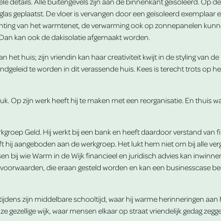
le details. Alle buitengevels zijn aan de binnenkant geïsoleerd. Op d
glas geplaatst. De vloer is vervangen door een geïsoleerd exemplaar 
ting van het warmtenet, de verwarming ook op zonnepanelen kunnen a
 Dan kan ook de dakisolatie afgemaakt worden.
 het huis; zijn vriendin kan haar creativiteit kwijt in de styling va
geleid te worden in dit verassende huis. Kees is terecht trots op het
druk. Op zijn werk heeft hij te maken met een reorganisatie. En thuis 
groep Geld. Hij werkt bij een bank en heeft daardoor verstand van fi
hij aangeboden aan de werkgroep. Het lukt hem niet om bij alle verga
n bij wie Warm in de Wijk financieel en juridisch advies kan inwinn
 de voorwaarden, die eraan gesteld worden en kan een businesscase b
ijdens zijn middelbare schooltijd, waar hij warme herinneringen aan 
e gezellige wijk, waar mensen elkaar op straat vriendelijk gedag zegg