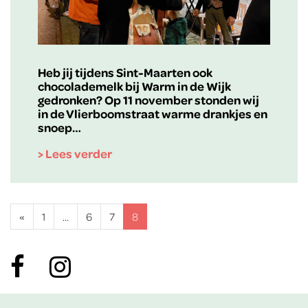
Heb jij tijdens Sint-Maarten ook
chocolademelk bij Warm in de Wijk
gedronken? Op 11 november stonden wij
in de Vlierboomstraat warme drankjes en
snoep…
> Lees verder
Posts navigation
«
1
…
6
7
8