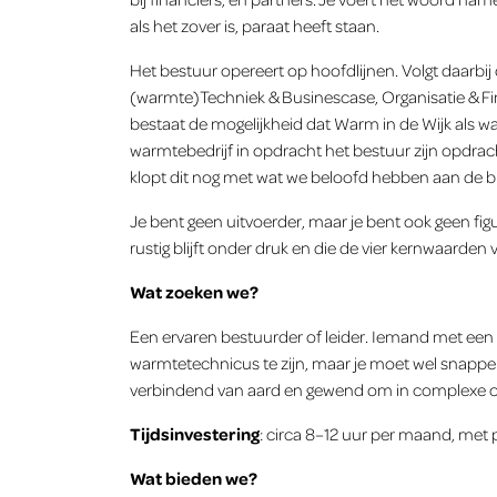
als het zover is, paraat heeft staan.
Het bestuur opereert op hoofdlijnen. Volgt daa
(warmte)Techniek & Businescase, Organisatie & Fi
bestaat de mogelijkheid dat Warm in de Wijk als wa
warmtebedrijf in opdracht het bestuur zijn opdrach
klopt dit nog met wat we beloofd hebben aan de b
Je bent geen uitvoerder, maar je bent ook geen f
rustig blijft onder druk en die de vier kernwaarde
Wat zoeken we?
Een ervaren bestuurder of leider. Iemand met een n
warmtetechnicus te zijn, maar je moet wel snappen 
verbindend van aard en gewend om in complexe omg
Tijdsinvestering
: circa 8–12 uur per maand, me
Wat bieden we?