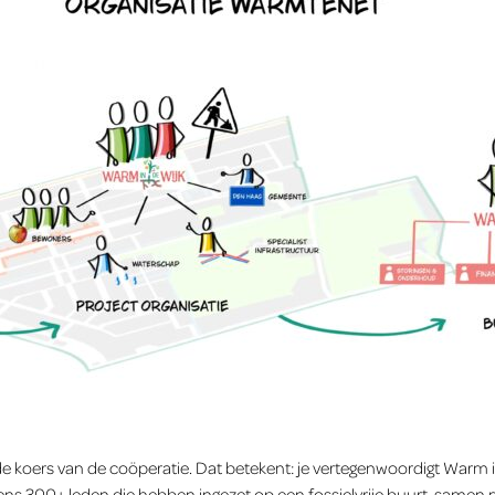
 de koers van de coöperatie. Dat betekent: je vertegenwoordigt War
amens 300+ leden die hebben ingezet op een fossielvrije buurt, same