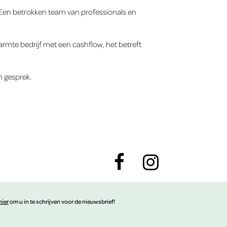
. Een betrokken team van professionals en
armte bedrijf met een cashflow, het betreft
n gesprek.
hier
om u in te schrijven voor de nieuwsbrief!