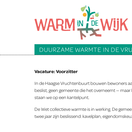
DUURZAME WARMTE IN DE V
Vacature: Voorzitter
In de Haagse Vruchtenbuurt bouwen bewoners aan iet
beslist, geen gemeente die het overneemt — maar b
staan we op een kantelpunt.
De Wet collectieve warmte is in werking. De gemee
twee jaar zijn beslissend: kavelplan, eigendomskeu