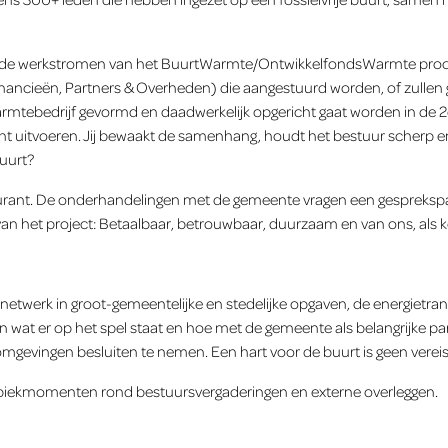
rbij de werkstromen van het BuurtWarmte/OntwikkelfondsWarmte pro
nancieën, Partners & Overheden) die aangestuurd worden, of zullen
rmtebedrijf gevormd en daadwerkelijk opgericht gaat worden in de 2e
t uitvoeren. Jij bewaakt de samenhang, houdt het bestuur scherp en b
uurt?
igurant. De onderhandelingen met de gemeente vragen een gesprekspa
n van het project: Betaalbaar, betrouwbaar, duurzaam en van ons, als
etwerk in groot-gemeentelijke en stedelijke opgaven, de energietrans
wat er op het spel staat en hoe met de gemeente als belangrijke par
evingen besluiten te nemen. Een hart voor de buurt is geen vereis
t piekmomenten rond bestuursvergaderingen en externe overleggen.