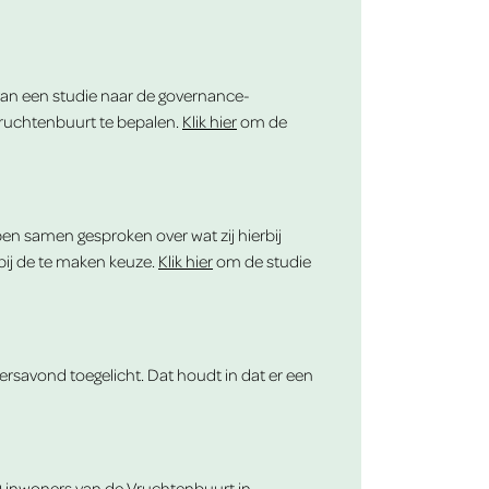
van een studie naar de governance-
ruchtenbuurt te bepalen.
Klik hier
om de
n samen gesproken over wat zij hierbij
bij de te maken keuze.
Klik hier
om de studie
ersavond toegelicht. Dat houdt in dat er een
0 inwoners van de Vruchtenbuurt in