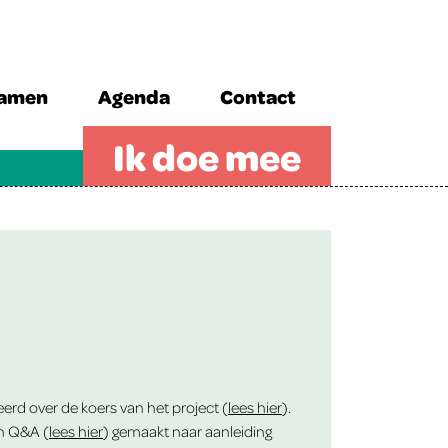
zamen
Agenda
Contact
Ik doe mee
d over de koers van het project (
lees hier
).
en Q&A (
lees hier
) gemaakt naar aanleiding