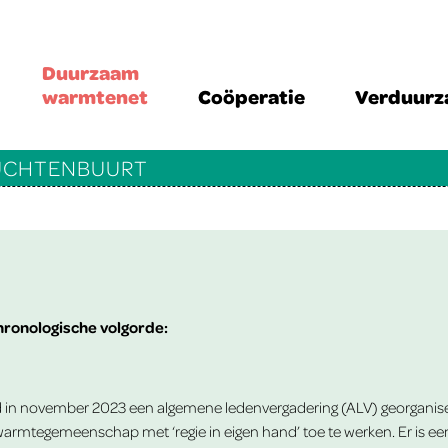
Duurzaam
warmtenet
Coöperatie
Verduur
RUCHTENBUURT
chronologische volgorde:
in november 2023 een algemene ledenvergadering (ALV) georganiseer
armtegemeenschap met ‘regie in eigen hand’ toe te werken. Er is e