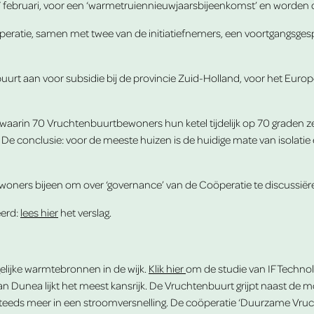
februari, voor een ‘warmetruiennieuwjaarsbijeenkomst’ en worden daa
öperatie, samen met twee van de initiatiefnemers, een voortgangsge
rt aan voor subsidie bij de provincie Zuid-Holland, voor het Eur
0’ waarin 70 Vruchtenbuurtbewoners hun ketel tijdelijk op 70 graden
 conclusie: voor de meeste huizen is de huidige mate van isolatie e
ners bijeen om over ‘governance’ van de Coöperatie te discussiëre
eerd:
lees hier
het verslag.
lijke warmtebronnen in de wijk.
Klik hier
om de studie van IF Technol
an Dunea lijkt het meest kansrijk. De Vruchtenbuurt grijpt naast de 
 steeds meer in een stroomversnelling. De
coöperatie
‘Duurzame Vruch