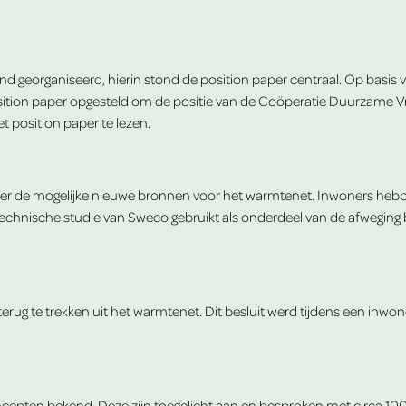
d georganiseerd, hierin stond de position paper centraal. Op basis 
sition paper opgesteld om de positie van de Coöperatie Duurzame V
 position paper te lezen.
r de mogelijke nieuwe bronnen voor het warmtenet. Inwoners hebbe
echnische studie van Sweco gebruikt als onderdeel van de afweging 
rug te trekken uit het warmtenet. Dit besluit werd tijdens een inwon
cepten bekend. Deze zijn toegelicht aan en besproken met circa 10