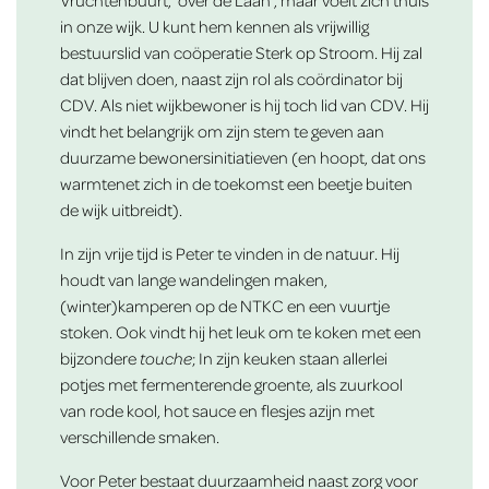
Vruchtenbuurt, ’over de Laan’, maar voelt zich thuis
in onze wijk. U kunt hem kennen als vrijwillig
bestuurslid van coöperatie Sterk op Stroom. Hij zal
dat blijven doen, naast zijn rol als coördinator bij
CDV. Als niet wijkbewoner is hij toch lid van CDV. Hij
vindt het belangrijk om zijn stem te geven aan
duurzame bewonersinitiatieven (en hoopt, dat ons
warmtenet zich in de toekomst een beetje buiten
de wijk uitbreidt).
In zijn vrije tijd is Peter te vinden in de natuur. Hij
houdt van lange wandelingen maken,
(winter)kamperen op de NTKC en een vuurtje
stoken. Ook vindt hij het leuk om te koken met een
bijzondere
touche
; In zijn keuken staan allerlei
potjes met fermenterende groente, als zuurkool
van rode kool, hot sauce en flesjes azijn met
verschillende smaken.
Voor Peter bestaat duurzaamheid naast zorg voor