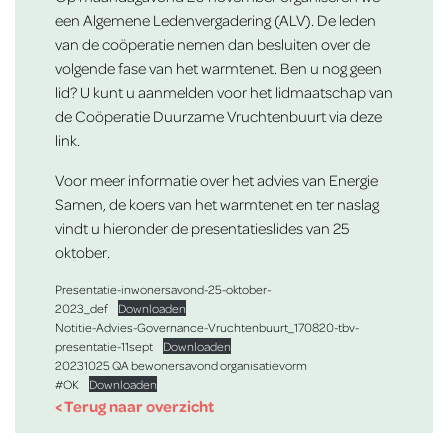
een Algemene Ledenvergadering (ALV). De leden
van de coöperatie nemen dan besluiten over de
volgende fase van het warmtenet. Ben u nog geen
lid? U kunt u aanmelden voor het lidmaatschap van
de Coöperatie Duurzame Vruchtenbuurt
via deze
link
.
Voor meer informatie over het advies van Energie
Samen, de koers van het warmtenet en ter naslag
vindt u hieronder de presentatieslides van 25
oktober.
Presentatie-inwonersavond-25-oktober-
2023_def
Downloaden
Notitie-Advies-Governance-Vruchtenbuurt_170820-tbv-
presentatie-11sept
Downloaden
20231025 QA bewonersavond organisatievorm
#OK
Downloaden
< Terug naar overzicht